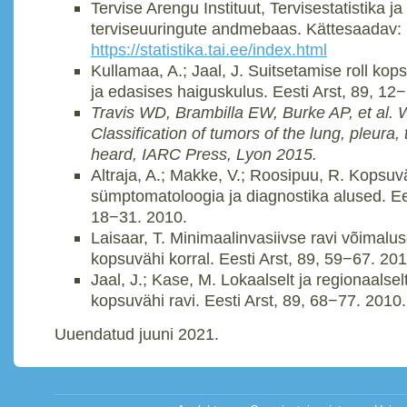
Tervise Arengu Instituut, Tervisestatistika ja
terviseuuringute andmebaas. Kättesaadav:
https://statistika.tai.ee/index.html
Kullamaa, A.; Jaal, J. Suitsetamise roll kop
ja edasises haiguskulus. Eesti Arst, 89, 12
Travis WD, Brambilla EW, Burke AP, et al
Classification of tumors of the lung, pleura
heard, IARC Press, Lyon 2015.
Altraja, A.; Makke, V.; Roosipuu, R. Kopsuv
sümptomatoloogia ja diagnostika alused. Ees
18−31. 2010.
Laisaar, T. Minimaalinvasiivse ravi võimalu
kopsuvähi korral. Eesti Arst, 89, 59−67. 201
Jaal, J.; Kase, M. Lokaalselt ja regionaalsel
kopsuvähi ravi. Eesti Arst, 89, 68−77. 2010.
Uuendatud juuni 2021.