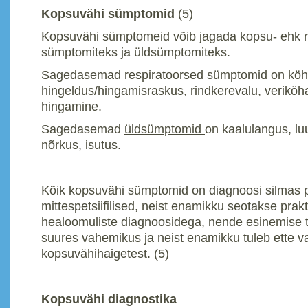
Kopsuvähi sümptomid
(5)
Kopsuvähi sümptomeid võib jagada kopsu- ehk r
sümptomiteks ja üldsümptomiteks.
Sagedasemad
respiratoorsed sümptomid
on köh
hingeldus/hingamisraskus, rindkerevalu, veriköha 
hingamine.
Sagedasemad
üldsümptomid
on kaalulangus, luu
nõrkus, isutus.
Kõik kopsuvähi sümptomid on diagnoosi silmas 
mittespetsiifilised, neist enamikku seotakse prakti
healoomuliste diagnoosidega, nende esinemise 
suures vahemikus ja neist enamikku tuleb ette va
kopsuvähihaigetest. (5)
Kopsuvähi diagnostika