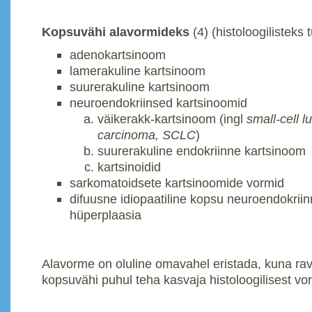
Kopsuvähi alavormideks
(4) (histoloogilisteks
adenokartsinoom
lamerakuline kartsinoom
suurerakuline kartsinoom
neuroendokriinsed kartsinoomid
väikerakk-kartsinoom (ingl
small-cell l
carcinoma, SCLC
)
suurerakuline endokriinne kartsinoom
kartsinoidid
sarkomatoidsete kartsinoomide vormid
difuusne idiopaatiline kopsu neuroendokriin
hüperplaasia
Alavorme on oluline omavahel eristada, kuna ravi
kopsuvähi puhul teha kasvaja histoloogilisest vor