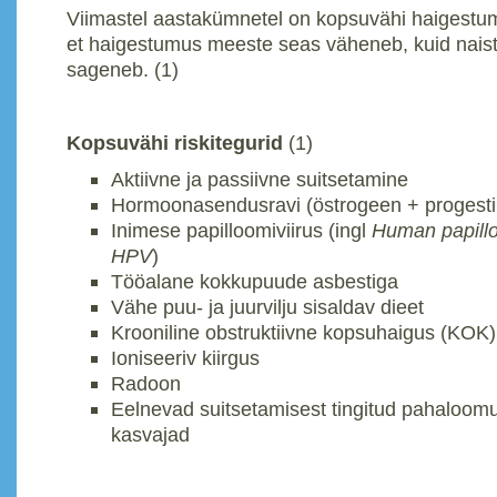
Viimastel aastakümnetel on kopsuvähi haigest
et haigestumus meeste seas väheneb, kuid nais
sageneb. (1)
Kopsuvähi riskitegurid
(1)
Aktiivne ja passiivne suitsetamine
Hormoonasendusravi (östrogeen + progesti
Inimese papilloomiviirus (ingl
Human papill
HPV
)
Tööalane kokkupuude asbestiga
Vähe puu- ja juurvilju sisaldav dieet
Krooniline obstruktiivne kopsuhaigus (KOK)
Ioniseeriv kiirgus
Radoon
Eelnevad suitsetamisest tingitud pahaloomu
kasvajad