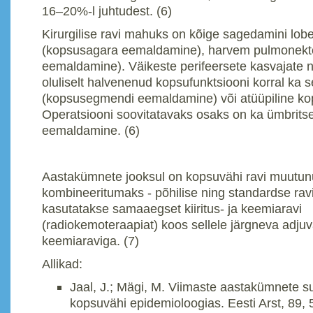
16–20%-l juhtudest. (6)
Kirurgilise ravi mahuks on kõige sagedamini lob
(kopsusagara eemaldamine), harvem pulmonekt
eemaldamine). Väikeste perifeersete kasvajate n
oluliselt halvenenud kopsufunktsiooni korral ka
(kopsusegmendi eemaldamine) või atüüpiline ko
Operatsiooni soovitatavaks osaks on ka ümbrits
eemaldamine. (6)
Aastakümnete jooksul on kopsuvähi ravi muutunu
kombineeritumaks - põhilise ning standardse ra
kasutatakse samaaegset kiiritus- ja keemiaravi
(radiokemoteraapiat) koos sellele järgneva adju
keemiaraviga. (7)
Allikad:
Jaal, J.; Mägi, M. Viimaste aastakümnete
kopsuvähi epidemioloogias. Eesti Arst, 89,