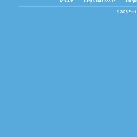
Avaleht
Organisatsioonist
Haigu
© 2026 Eesti K