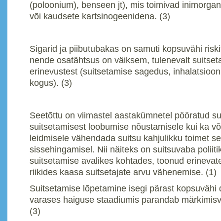
(poloonium), benseen jt), mis toimivad inimorgan
või kaudsete kartsinogeenidena. (3)
Sigarid ja piibutubakas on samuti kopsuvähi riski
nende osatähtsus on väiksem, tulenevalt suitseta
erinevustest (suitsetamise sagedus, inhalatsioon
kogus). (3)
Seetõttu on viimastel aastakümnetel pööratud su
suitsetamisest loobumise nõustamisele kui ka v
leidmisele vähendada suitsu kahjulikku toimet sel
sissehingamisel. Nii näiteks on suitsuvaba poliit
suitsetamise avalikes kohtades, toonud erineva
riikides kaasa suitsetajate arvu vähenemise. (1)
Suitsetamise lõpetamine isegi pärast kopsuvähi 
varases haiguse staadiumis parandab märkimisvä
(3)