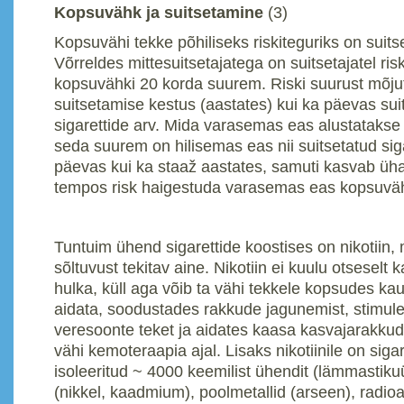
Kopsuvähk ja suitsetamine
(3)
Kopsuvähi tekke põhiliseks riskiteguriks on suit
Võrreldes mittesuitsetajatega on suitsetajatel ri
kopsuvähki 20 korda suurem. Riski suurust mõjut
suitsetamise kestus (aastates) kui ka päevas sui
sigarettide arv. Mida varasemas eas alustatakse 
seda suurem on hilisemas eas nii suitsetatud sig
päevas kui ka staaž aastates, samuti kasvab üha
tempos risk haigestuda varasemas eas kopsuväh
Tuntuim ühend sigarettide koostises on nikotiin,
sõltuvust tekitav aine. Nikotiin ei kuulu otseselt 
hulka, küll aga võib ta vähi tekkele kopsudes ka
aidata, soodustades rakkude jagunemist, stimule
veresoonte teket ja aidates kaasa kasvajarakkud
vähi kemoteraapia ajal. Lisaks nikotiinile on sigar
isoleeritud ~ 4000 keemilist ühendit (lämmastiku
(nikkel, kaadmium), poolmetallid (arseen), radio