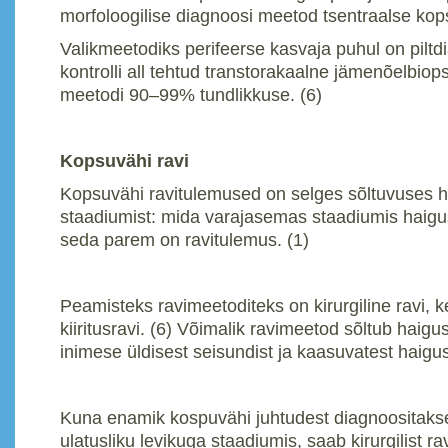
morfoloogilise diagnoosi meetod tsentraalse kop
Valikmeetodiks perifeerse kasvaja puhul on piltdi
kontrolli all tehtud transtorakaalne jämenõelbiop
meetodi 90–99% tundlikkuse. (6)
Kopsuvähi ravi
Kopsuvähi ravitulemused on selges sõltuvuses 
staadiumist: mida varajasemas staadiumis haigu
seda parem on ravitulemus. (1)
Peamisteks ravimeetoditeks on kirurgiline ravi, k
kiiritusravi. (6) Võimalik ravimeetod sõltub haigu
inimese üldisest seisundist ja kaasuvatest haigus
Kuna enamik kospuvähi juhtudest diagnoositaks
ulatusliku levikuga staadiumis, saab kirurgilist r