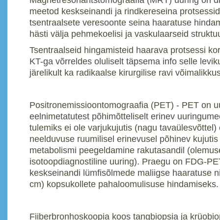
meetod keskseinandi ja rindkereseina protsessid
tsentraalsete veresoonte seina haaratuse hinda
hästi välja pehmekoelisi ja vaskulaarseid struktu
Tsentraalseid hingamisteid haarava protsessi k
KT-ga võrreldes oluliselt täpsema info selle levi
järelikult ka radikaalse kirurgilise ravi võimalikku
Positronemissioontomograafia (PET) - PET on u
eelnimetatutest põhimõtteliselt erinev uuringume
tulemiks ei ole varjukujutis (nagu tavaülesvõttel)
neelduvuse ruumilisel erinevusel põhinev kujutis
metabolismi peegeldamine rakutasandil (olemuse
isotoopdiagnostiline uuring). Praegu on FDG-P
keskseinandi lümfisõlmede maliigse haaratuse ni
cm) kopsukollete pahaloomulisuse hindamiseks. 
Fiiberbronhoskoopia koos tangbiopsia ja krüobio