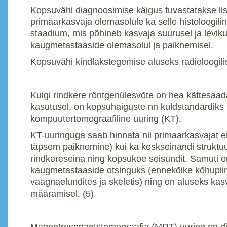
Kopsuvähi diagnoosimise käigus tuvastatakse li
primaarkasvaja olemasolule ka selle histoloogilin
staadium, mis põhineb kasvaja suurusel ja leviku
kaugmetastaaside olemasolul ja paiknemisel.
Kopsuvähi kindlakstegemise aluseks radioloogil
Kuigi rindkere röntgenülesvõte on hea kättesaada
kasutusel, on kopsuhaiguste nn kuldstandardiks
kompuutertomograafiline uuring (KT).
KT-uuringuga saab hinnata nii primaarkasvajat e
täpsem paiknemine) kui ka keskseinandi struktuu
rindkereseina ning kopsukoe seisundit. Samuti o
kaugmetastaaside otsinguks (ennekõike kõhupii
vaagnaelundites ja skeletis) ning on aluseks kas
määramisel. (5)
Magnetresonantstomograafia (MRT) uuring on di