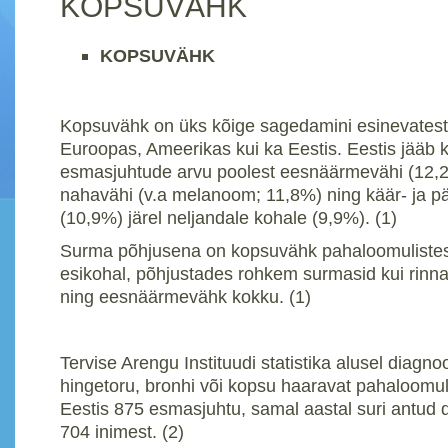
KOPSUVÄHK
KOPSUVÄHK
Kopsuvähk on üks kõige sagedamini esinevatest 
Euroopas, Ameerikas kui ka Eestis. Eestis jääb
esmasjuhtude arvu poolest eesnäärmevähi (12,2
nahavähi (v.a melanoom; 11,8%) ning käär- ja p
(10,9%) järel neljandale kohale (9,9%). (1)
Surma põhjusena on kopsuvähk pahaloomulistes
esikohal, põhjustades rohkem surmasid kui rinna
ning eesnäärmevähk kokku. (1)
Tervise Arengu Instituudi statistika alusel diagnoo
hingetoru, bronhi või kopsu haaravat pahaloomul
Eestis 875 esmasjuhtu, samal aastal suri antud 
704 inimest. (2)