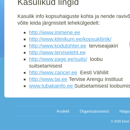
Kasulikud lingid
Kasulik info kopsuhaiguste kohta ja nende raviv
võite leida järgmistelt lehekülgedelt:
http://www.inimene.ee
http://www.kliinikum.ee/kopsukliinik/
http://www.kodutohter.ee
terviseajakiri
http://www.terviseleht.ee
http://www.page.ee/suits/
loobu
suitsetamisest
http://www.cancer.ee
Eesti Vähiliit
http://www.tai.ee
Tervise Arengu instituut
www.tubakainfo.ee
Suitsetamisest loobumi
Avaleht
Organisatsioonist
Haigu
© 2026 Eesti K